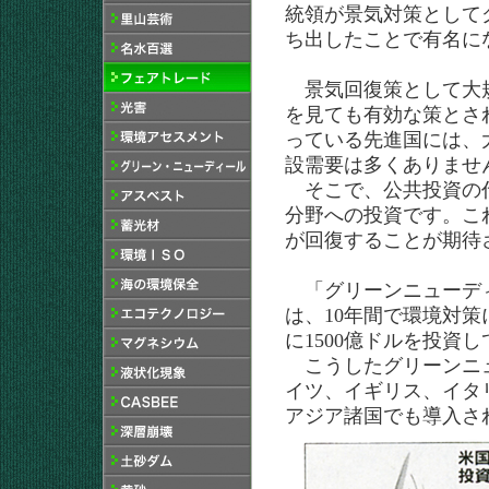
統領が景気対策として
ち出したことで有名に
景気回復策として大規
を見ても有効な策とさ
っている先進国には、
設需要は多くありませ
そこで、公共投資の代
分野への投資です。こ
が回復することが期待
「グリーンニューディ
は、10年間で環境対
に1500億ドルを投資
こうしたグリーンニュ
イツ、イギリス、イタ
アジア諸国でも導入さ