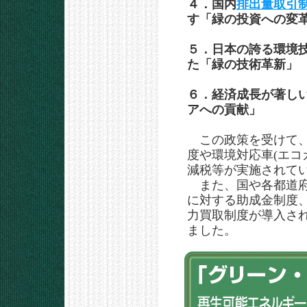
４．国内
排出量取引
す「緑の投資への変
５．日本の誇る環境
た「緑の技術革新」
６．経済成長が著し
アへの貢献」
この政策を受けて
度や環境対応車(エコ
減税等が実施されて
また、国や各都道府
に対する助成金制度
力買取制度が導入さ
ました。