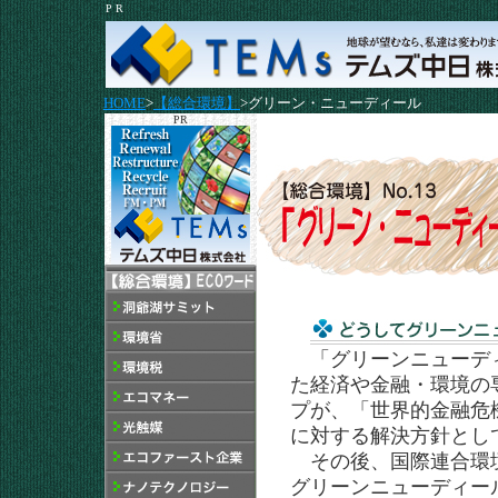
P R
HOME
>
【総合環境】
>グリーン・ニューディール
PR
「グリーンニューディ
た経済や金融・環境の
プが、「世界的金融危
に対する解決方針とし
その後、国際連合環境
グリーンニューディー