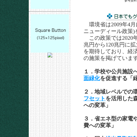
参考資料
環境省は2009年4
ニューディール政策)
この政策では2020年
兆円から120兆円に
を期待しており、経
の施策を掲げていま
１．学校や公共施設
面緑化
を促進する「
２．地域レベルでの
フセット
を活用した
への変革」
３．省エネ型の家電
費への変革」