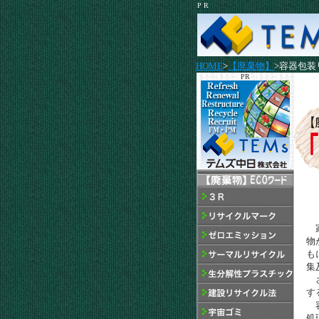
P R
HOME
>
【廃棄物】
>容器包装
PR
家
物
も
集
さ
す
容
処