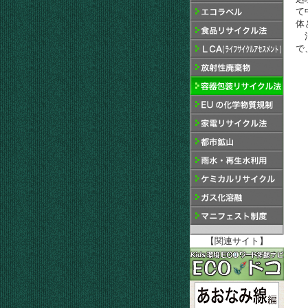
て
体
消
で
【関連サイト】