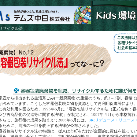
リサイクル法
庭から排出される生活系ごみ(一般廃棄物)の重量のうち、約2～3割、容積で
が占めています。こうした容器包装廃棄物を資源として再利用促進等により
に有効利用を図るため、1995年6月に「容器包装リサイクル法（正式名称：
及び再商品化の促進等に関する法律)」が制定され、1997年４月から本格施行
らに、施行後の成果を踏まえて2006年6月には、
3R(リデュース・リユース
るために、同法の一部を改正する法律が公布されました。
器包装リサイクル法の特徴は、従来は市町村だけが全面的に責任を担ってい
理を、消費者は分別して排出し、市町村が分別収集し、事業者(容器の製造事