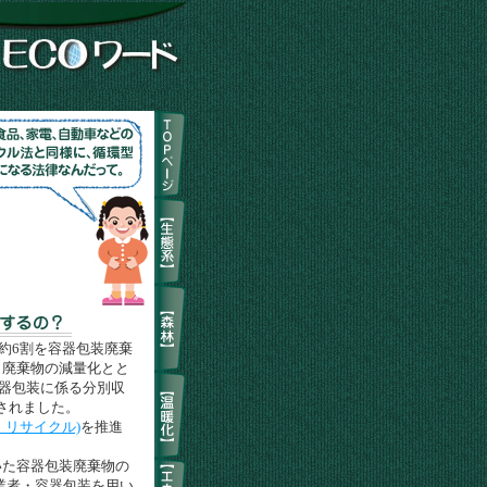
約6割を容器包装廃棄
、廃棄物の減量化とと
容器包装に係る分別収
されました。
・リサイクル)
を推進
た容器包装廃棄物の
業者・容器包装を用い