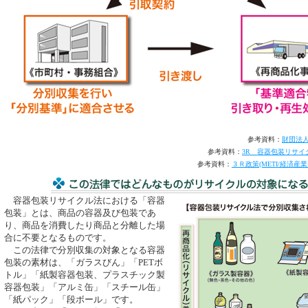
参考資料：
財団法
参考資料：
3R 容器包装リサイ
参考資料：
３Ｒ政策(METI/経済
容器包装リサイクル法における「容器
包装」とは、商品の容器及び包装であ
り、商品を消費したり商品と分離した場
合に不要となるものです。
この法律で分別収集の対象となる容器
包装の素材は、「ガラスびん」「PETボ
トル」「紙製容器包装、プラスチック製
容器包装」「アルミ缶」「スチール缶」
「紙パック」「段ボール」です。