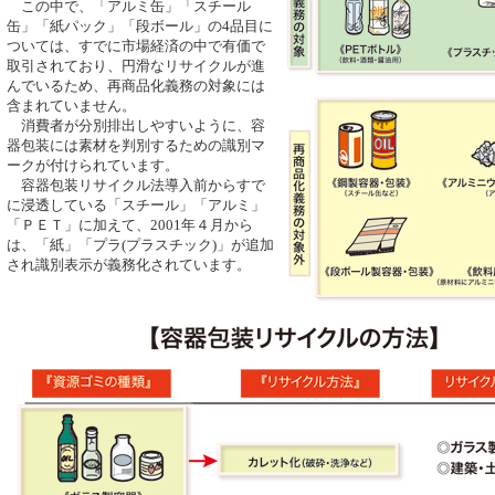
この中で、「アルミ缶」「スチール
缶」「紙パック」「段ボール」の4品目に
ついては、すでに市場経済の中で有価で
取引されており、円滑なリサイクルが進
んでいるため、再商品化義務の対象には
含まれていません。
消費者が分別排出しやすいように、容
器包装には素材を判別するための識別マ
ークが付けられています。
容器包装リサイクル法導入前からすで
に浸透している「スチール」「アルミ」
「ＰＥＴ」に加えて、2001年４月から
は、「紙」「プラ(プラスチック)」が追加
され識別表示が義務化されています。