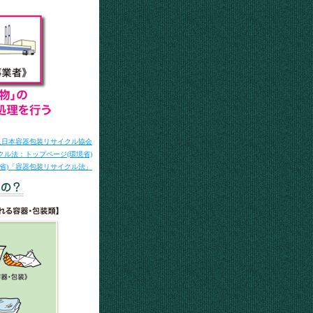
人日本容器包装リサイクル協会
クル法：トップページ(環境省)
産業省)「容器包装リサイクル法」