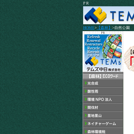
P R
HOME
>
【森林】
>自然公園
PR