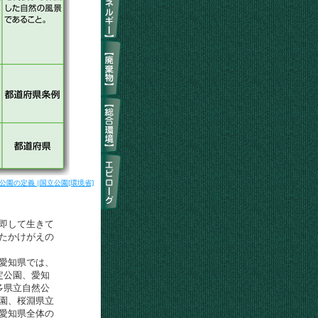
公園の定義 ||国立公園[環境省]
即して生きて
たかけがえの
愛知県では、
定公園、愛知
多県立自然公
園、桜淵県立
愛知県全体の