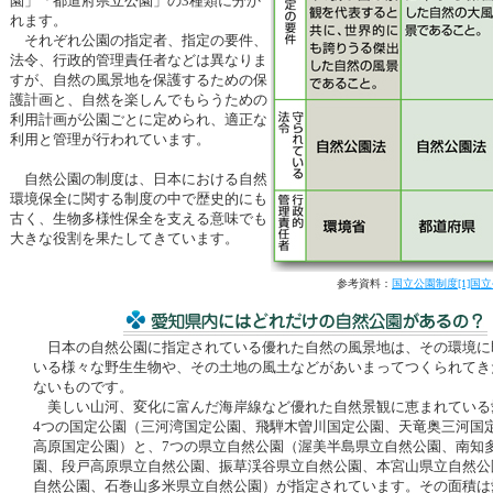
園」「都道府県立公園」の3種類に分か
れます。
それぞれ公園の指定者、指定の要件、
法令、行政的管理責任者などは異なりま
すが、自然の風景地を保護するための保
護計画と、自然を楽しんでもらうための
利用計画が公園ごとに定められ、適正な
利用と管理が行われています。
自然公園の制度は、日本における自然
環境保全に関する制度の中で歴史的にも
古く、生物多様性保全を支える意味でも
大きな役割を果たしてきています。
参考資料：
国立公園制度[1]国立
日本の自然公園に指定されている優れた自然の風景地は、その環境に
いる様々な野生生物や、その土地の風土などがあいまってつくられてき
ないものです。
美しい山河、変化に富んだ海岸線など優れた自然景観に恵まれている
4つの国定公園（三河湾国定公園、飛騨木曽川国定公園、天竜奥三河国
高原国定公園）と、7つの県立自然公園（渥美半島県立自然公園、南知
園、段戸高原県立自然公園、振草渓谷県立自然公園、本宮山県立自然公
自然公園、石巻山多米県立自然公園）が指定されています。その面積は